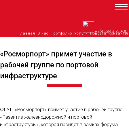
Перейти
к
содержимому
+7(495)481-39-30
Главная
О нас
Портфолио
Услуги
Новости
Контакты
«Росморпорт» примет участие в
рабочей группе по портовой
инфраструктуре
ФГУП «Росморпорт» примет участие в рабочей группе
«Развитие железнодорожной и портовой
инфраструктуры», которая пройдет в рамках форума