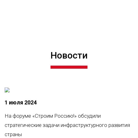
>150
мероприятий
>50000
частников
Новости
1 июля 2024
На форуме «Строим Россию!» обсудили
стратегические задачи инфраструктурного развития
страны